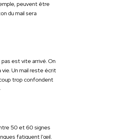
xemple, peuvent être
on du mail sera
 pas est vite arrivé. On
 vie. Un mail reste écrit
eaucoup trop confondent
»
entre 50 et 60 signes
ngues fatiguent l’œil.