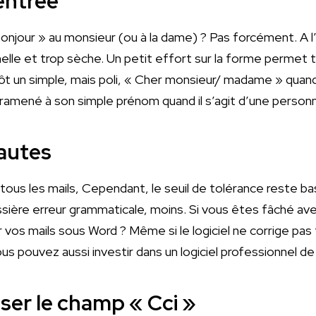
entrée
 bonjour » au monsieur (ou à la dame) ? Pas forcément. A l’
melle et trop sèche. Un petit effort sur la forme permet t
t un simple, mais poli, « Cher monsieur/ madame » quand
, ramené à son simple prénom quand il s’agit d’une person
fautes
 tous les mails, Cependant, le seuil de tolérance reste b
sière erreur grammaticale, moins. Si vous êtes fâché ave
 vos mails sous Word ? Même si le logiciel ne corrige pas 
s pouvez aussi investir dans un logiciel professionnel de
ser le champ « Cci »