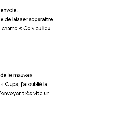
 envoie,
e de laisser apparaître
 champ « Cc » au lieu
ide le mauvais
 Oups, j’ai oublié la
d’envoyer très vite un