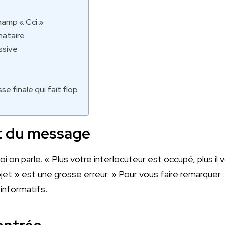
hamp « Cci »
nataire
ssive
se finale qui fait flop
et du message
uoi on parle. « Plus votre interlocuteur est occupé, plus il v
bjet » est une grosse erreur. » Pour vous faire remarquer :
 informatifs.