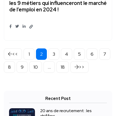
les 9 métiers qui influenceront le marché
de l’emploi en 2024 !
1
2
3
4
5
6
7
8
9
10
…
18
Recent Post
20 ans de recrutement : les
chiffres